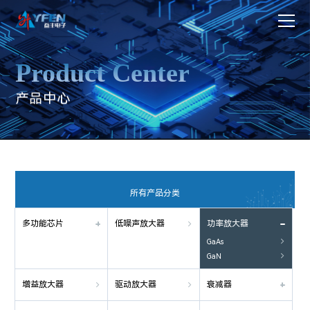
Product Center
所有产品分类
多功能芯片
低噪声放大器
功率放大器

GaAs

GaN

增益放大器
驱动放大器
衰减器

