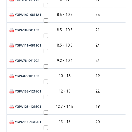
8.5 - 10.3
38
5
YGPA142-0811A1
8.5 - 10.5
21
4
YGPA18-0811C1
8.5 - 10.5
24
4
YGPA111-0811C1
9.2 - 10.4
24
5
YGPA78-0910C1
10 - 18
19
3
YGPA87-1018C1
12 - 15
22
3
YGPA155-1215C1
12.7 - 14.5
19
3
YGPA125-1215C1
13 - 15
20
3
YGPA118-1315C1