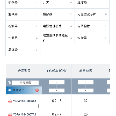
移相器
开关
延时器


混频器
倍频器
无源微波芯片


检波器
电源管理芯片
内匹配管


收发变频多功能组
封装品
均衡器

件
晶体管

产品型号
工作频率 (GHz)
增益 (dB)
PAE 

0
功能对比

0.2 - 3
32
4
YGPA161-0003A1
0.2 - 7
28
3
YGPA116-0007A1