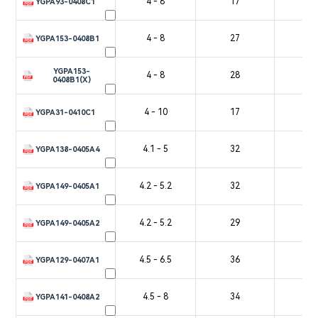
4 - 8
17
4
YGPA93-0408C1
4 - 8
27
4
YGPA153-0408B1
YGPA153-
4 - 8
28
3
0408B1(X)
4 - 10
17
3
YGPA31-0410C1
4.1 - 5
32
5
YGPA138-0405A4
4.2 - 5.2
32
5
YGPA149-0405A1
4.2 - 5.2
29
5
YGPA149-0405A2
4.5 - 6.5
36
5
YGPA129-0407A1
4.5 - 8
34
4
YGPA141-0408A2