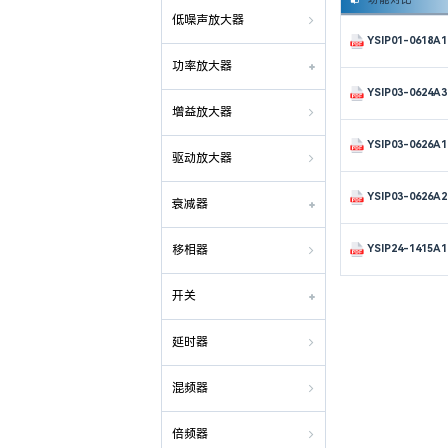
低噪声放大器

YSIP01-0618A
功率放大器
YSIP03-0624A
增益放大器

YSIP03-0626A
驱动放大器

YSIP03-0626A
衰减器
YSIP24-1415A
移相器

开关
延时器

混频器

倍频器
