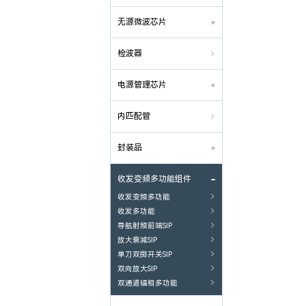
无源微波芯片
检波器

电源管理芯片
内匹配管

封装品
收发变频多功能组件
收发变频多功能

收发多功能

导航射频前端SIP

放大衰减SIP

单刀双掷开关SIP

双向放大SIP

双通道辐相多功能
